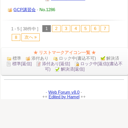
GCP講習会
-
No.1286
1
2
3
4
5
6
7
1 - 5 [ 38件中 ]
次へ »
8
★ リストマークアイコン一覧 ★
標準
添付あり
ロック中(書込不可)
解決済
標準[返信]
添付あり[返信]
ロック中[返信](書込不
可)
解決済[返信]
-
Web Forum v8.0
-
++
Edited by Hamel
++