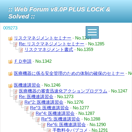
:: Web Forum v8.0P PLUS LOCK &
Solved ::
009273
リスクマネジメントセミナー
-
No.1264
Re: リスクマネジメントセミナー
-
No.1285
リスクマネジメント書式
-
No.1359
ＦＤ申請
-
No.1342
医療機器に係る安全管理のための体制の確保のセミナー
-
N
医機連講習会
-
No.1246
医療機器の審査迅速化アクションプログラム
-
No.1247
Re: 医機連講習会
-
No.1273
Re^2: 医機連講習会
-
No.1276
Re^3: 医機連講習会
-
No.1277
Re^4: 医機連講習会
-
No.1287
Re^5: 医機連講習会
-
No.1288
Re^6: 医機連講習会
-
No.1290
手数料令パブコメ
-
No.1291