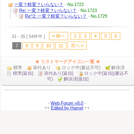
一変？軽変？いらない？
-
No.1722
Re: 一変？軽変？いらない？
-
No.1723
Re^2: 一変？軽変？いらない？
-
No.1729
« 前へ
2
3
4
5
6
31 - 35 [ 54件中 ]
次へ »
7
8
9
10
11
★ リストマークアイコン一覧 ★
標準
添付あり
ロック中(書込不可)
解決済
標準[返信]
添付あり[返信]
ロック中[返信](書込不
可)
解決済[返信]
-
Web Forum v8.0
-
++
Edited by Hamel
++